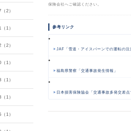
保険会社へご確認ください。
07（2）
参考リンク
01（1）
12（2）
JAF「雪道・アイスバーンでの運転の注
10（1）
福島県警察「交通事故発生情報」
08（1）
日本損害保険協会「交通事故多発交差点
08（1）
06（1）