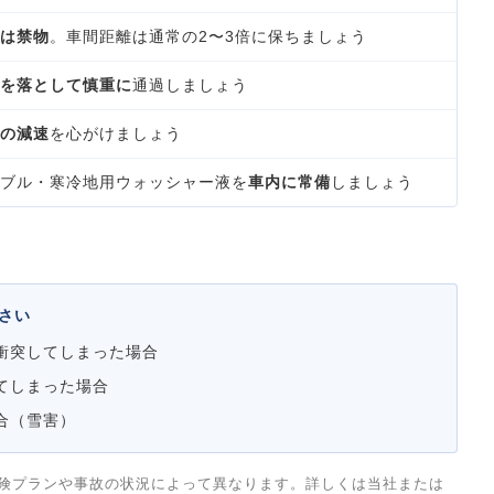
は禁物
。車間距離は通常の2〜3倍に保ちましょう
を落として慎重に
通過しましょう
の減速
を心がけましょう
ブル・寒冷地用ウォッシャー液を
車内に常備
しましょう
い
ださい
衝突してしまった場合
てしまった場合
合（雪害）
険プランや事故の状況によって異なります。詳しくは当社または