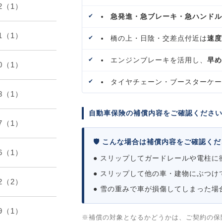
12（1）
急発進・急ブレーキ・急ハンドル
11（1）
橋の上・日陰・交差点付近は
速度
エンジンブレーキを活用し、
早め
10（1）
タイヤチェーン・ブースターケー
08（1）
自動車保険の補償内容をご確認くださ
07（1）
🛡️ こんな場合は補償内容をご確認く
06（1）
● スリップしてガードレールや電柱に
● スリップして他の車・建物にぶつけ
12（2）
● 雪の重みで車が損傷してしまった場
09（1）
※補償の対象となるかどうかは、ご契約の保