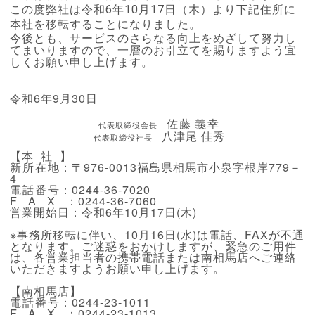
この度弊社は令和6年10月17日（木）より下記住所に
本社を移転することになりました。
今後とも、サービスのさらなる向上をめざして努力し
てまいりますので、一層のお引立てを賜りますよう宜
しくお願い申し上げます。
令和
6
年
9
月
30
日
佐藤 義幸
代表取締役会長
八津尾 佳秀
代表取締役社長
【
本社
】
新所在地
：〒
976-0013
福島県相馬市小泉字根岸
779
－
4
電話番号
：
0244-36-7020
FAX
：
0244-36-7060
営業開始日：令和
6
年
10
月
17
日
(
木
)
※事務所移転に伴い、
10
月
16
日
(
水
)
は電話、
FAX
が不通
となります。ご迷惑をおかけしますが、緊急のご用件
は、各営業担当者の携帯電話または南相馬店へご連絡
いただきますようお願い申し上げます。
【南相馬店】
電話番号
：
0244-23-1011
FAX
：
0244-23-1013